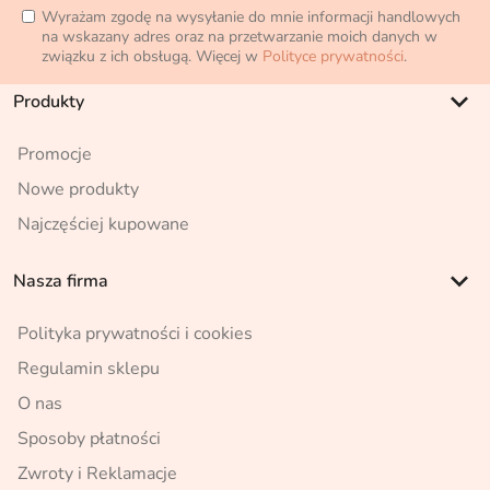
Wyrażam zgodę na wysyłanie do mnie informacji handlowych
na wskazany adres oraz na przetwarzanie moich danych w
związku z ich obsługą. Więcej w
Polityce prywatności
.
keyboard_arrow_down
Produkty
Promocje
Nowe produkty
Najczęściej kupowane
keyboard_arrow_down
Nasza firma
Polityka prywatności i cookies
Regulamin sklepu
O nas
Sposoby płatności
Zwroty i Reklamacje