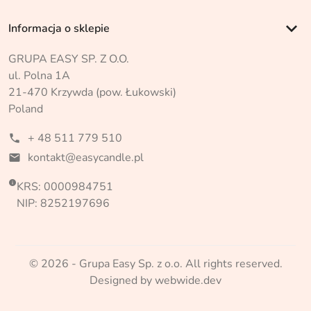
keyboard_arrow_down
Informacja o sklepie
GRUPA EASY SP. Z O.O.
ul. Polna 1A
21-470 Krzywda (pow. Łukowski)
Poland
+ 48 511 779 510
phone
kontakt@easycandle.pl
mail

KRS: 0000984751
NIP: 8252197696
© 2026 - Grupa Easy Sp. z o.o. All rights reserved.
Designed by webwide.dev