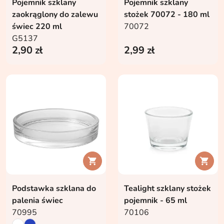
Pojemnik szklany
Pojemnik szklany
zaokrąglony do zalewu
stożek 70072 - 180 ml
świec 220 ml
70072
G5137
2,90 zł
2,99 zł


Podstawka szklana do
Tealight szklany stożek
palenia świec
pojemnik - 65 ml
70995
70106