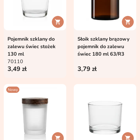


Pojemnik szklany do
Słoik szklany brązowy
zalewu świec stożek
pojemnik do zalewu
130 ml
świec 180 ml 63/R3
70110
3,49 zł
3,79 zł
Nowy

