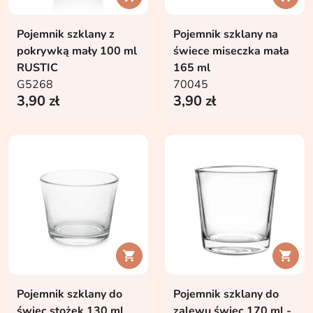
Pojemnik szklany z
Pojemnik szklany na
pokrywką mały 100 ml
świece miseczka mała
RUSTIC
165 ml
G5268
70045
3,90 zł
3,90 zł


Pojemnik szklany do
Pojemnik szklany do
świec stożek 130 ml
zalewu świec 170 ml -