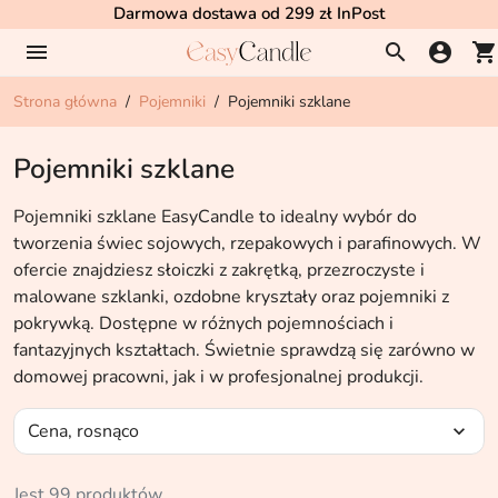
Darmowa dostawa od 299 zł InPost
menu
search
account_circle
shopping_cart
Strona główna
Pojemniki
Pojemniki szklane
Pojemniki szklane
Pojemniki szklane EasyCandle to idealny wybór do
tworzenia świec sojowych, rzepakowych i parafinowych. W
ofercie znajdziesz słoiczki z zakrętką, przezroczyste i
malowane szklanki, ozdobne kryształy oraz pojemniki z
pokrywką. Dostępne w różnych pojemnościach i
fantazyjnych kształtach. Świetnie sprawdzą się zarówno w
domowej pracowni, jak i w profesjonalnej produkcji.
Cena, rosnąco
expand_more
Jest 99 produktów.