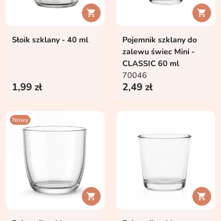


Słoik szklany - 40 ml
Pojemnik szklany do
zalewu świec Mini -
CLASSIC 60 ml
70046
1,99 zł
2,49 zł
Nowy

