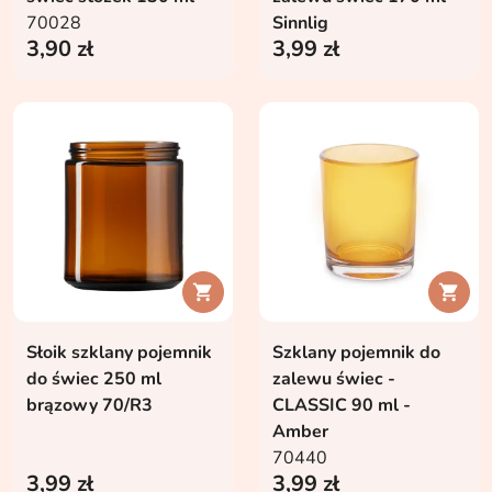
70028
Sinnlig
3,90 zł
3,99 zł


Słoik szklany pojemnik
Szklany pojemnik do
do świec 250 ml
zalewu świec -
brązowy 70/R3
CLASSIC 90 ml -
Amber
70440
3,99 zł
3,99 zł