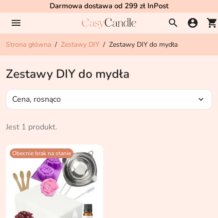
Darmowa dostawa od 299 zł InPost
menu
search
account_circle
shopping_cart
Strona główna
Zestawy DIY
Zestawy DIY do mydła
Zestawy DIY do mydła
Cena, rosnąco
expand_more
Jest 1 produkt.
Obecnie brak na stanie