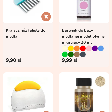

Krajacz nóż falisty do
Barwnik do bazy
mydła
mydlanej mydeł płynny
migrujący 20 ml
9,90 zł
9,99 zł