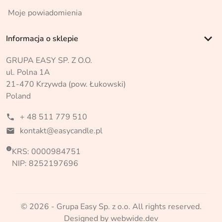
Moje powiadomienia
keyboard_arrow_down
Informacja o sklepie
GRUPA EASY SP. Z O.O.
ul. Polna 1A
21-470 Krzywda (pow. Łukowski)
Poland
+ 48 511 779 510
phone
kontakt@easycandle.pl
mail

KRS: 0000984751
NIP: 8252197696
© 2026 - Grupa Easy Sp. z o.o. All rights reserved.
Designed by webwide.dev