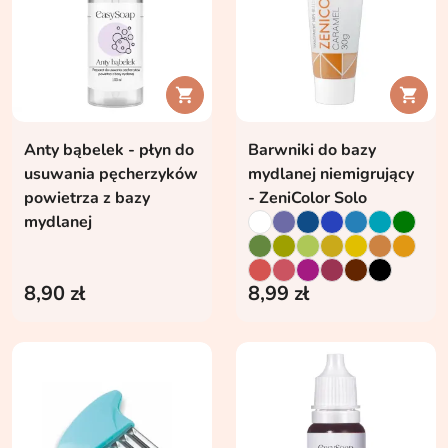


Anty bąbelek - płyn do
Barwniki do bazy
usuwania pęcherzyków
mydlanej niemigrujący
powietrza z bazy
- ZeniColor Solo
mydlanej
8,90 zł
8,99 zł