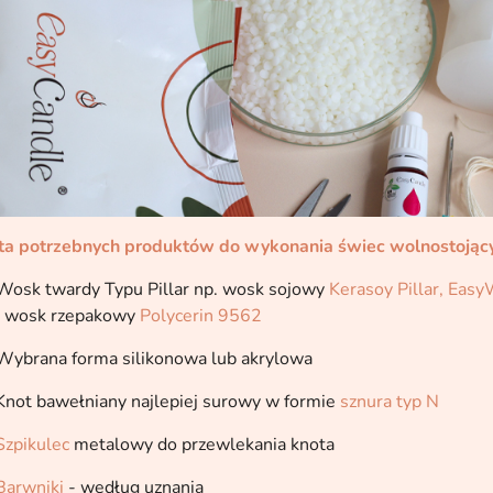
sta potrzebnych produktów do wykonania świec wolnostojąc
Wosk twardy Typu Pillar np. wosk sojowy
Kerasoy Pillar,
EasyW
b wosk rzepakowy
Polycerin 9562
 Wybrana forma silikonowa lub akrylowa
Knot bawełniany najlepiej surowy w formie
sznura typ N
Szpikulec
metalowy do przewlekania knota
Barwniki
- według uznania