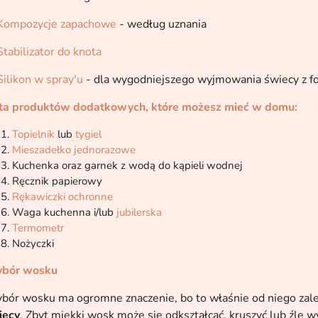
Kompozycje zapachowe
- według uznania
Stabilizator do knota
Silikon w spray'u
- dla wygodniejszego wyjmowania świecy z f
sta produktów dodatkowych, które możesz mieć w domu:
Topielnik
lub
tygiel
Mieszadełko jednorazowe
Kuchenka oraz garnek z wodą do kąpieli wodnej
Ręcznik papierowy
Rękawiczki ochronne
Waga kuchenna i/lub
jubilerska
Termometr
Nożyczki
bór wosku
bór wosku ma ogromne znaczenie, bo to właśnie od niego zal
iecy
. Zbyt miękki wosk może się odkształcać, kruszyć lub źle w