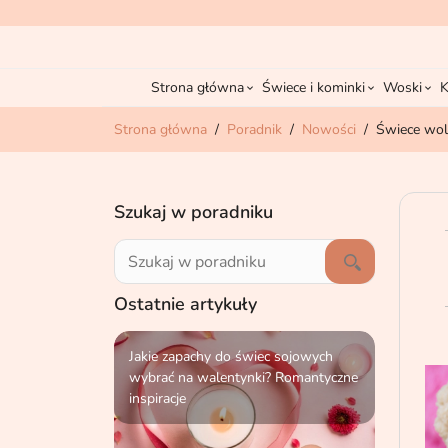
Strona główna
Świece i kominki
Woski
K
Strona główna
Poradnik
Nowości
Świece woln
Szukaj w poradniku
Ostatnie artykuły
Jakie zapachy do świec sojowych
Świece w
wybrać na walentynki? Romantyczne
form - ja
inspiracje