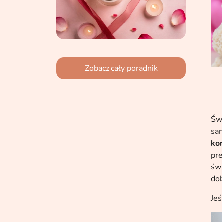
Zobacz cały poradnik
Świ
sam
kom
pre
świ
dob
Jeś