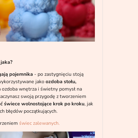
 jaka?
ają pojemnika
- po zastygnięciu stoją
 wykorzystywane jako
ozdoba stołu,
a ozdoba wnętrza i świetny pomysł na
o zaczynasz swoją przygodę z tworzeniem
ić świece wolnostojące krok po kroku
, jak
ych błędów początkujących.
worzeniem
świec zalewanych.