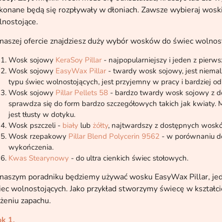
onane będą się rozpływały w dłoniach. Zawsze wybieraj woski 
lnostojące.
aszej ofercie znajdziesz duży wybór wosków do świec wolnosto
Wosk sojowy
KeraSoy Pillar
- najpopularniejszy i jeden z pierw
Wosk sojowy
EasyWax Pillar
- twardy wosk sojowy, jest niemal
typu świec wolnostojących, jest przyjemny w pracy i bardziej o
Wosk sojowy
Pillar Pellets 58
- bardzo twardy wosk sojowy z do
sprawdza się do form bardzo szczegółowych takich jak kwiaty. M
jest tłusty w dotyku.
Wosk pszczeli -
biały
lub
żółty
, najtwardszy z dostępnych wosk
Wosk rzepakowy
Pillar Blend Polycerin 9562
- w porównaniu d
wykończenia.
Kwas Stearynowy
- do ultra cienkich świec stołowych.
naszym poradniku będziemy używać wosku EasyWax Pillar, je
ec wolnostojących. Jako przykład stworzymy świecę w kształc
żeniu zapachu.
k 1.