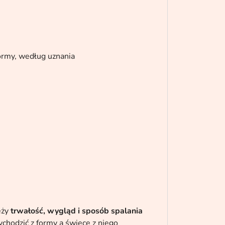
ormy, według uznania
eży
trwałość, wygląd i sposób spalania
ychodzić z formy a świece z niego