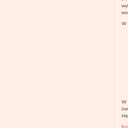
wyk
wo
W n
W 
świ
stę
Kro