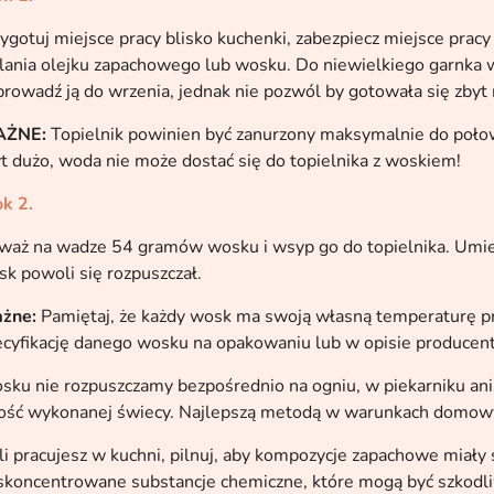
ygotuj miejsce pracy blisko kuchenki, zabezpiecz miejsce pra
lania olejku zapachowego lub wosku. Do niewielkiego garnka w
rowadź ją do wrzenia, jednak nie pozwól by gotowała się zby
ŻNE:
Topielnik powinien być zanurzony maksymalnie do poł
t dużo, woda nie może dostać się do topielnika z woskiem!
k 2.
aż na wadze 54 gramów wosku i wsyp go do topielnika. Umieś
k powoli się rozpuszczał.
żne:
Pamiętaj, że każdy wosk ma swoją własną temperaturę p
cyfikację danego wosku na opakowaniu lub w opisie producent
ku nie rozpuszczamy bezpośrednio na ogniu, w piekarniku an
kość wykonanej świecy. Najlepszą metodą w warunkach domowy
li pracujesz w kuchni, pilnuj, aby kompozycje zapachowe miały s
skoncentrowane substancje chemiczne, które mogą być szkodli