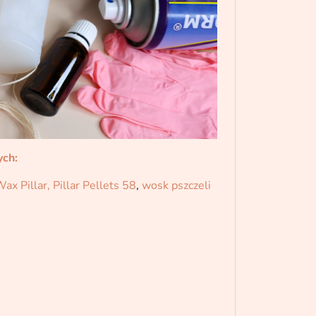
ych:
ax Pillar,
Pillar Pellets 58
,
wosk pszczeli