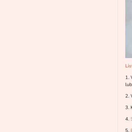
Li
1. 
lu
2.
3. 
4.
5.