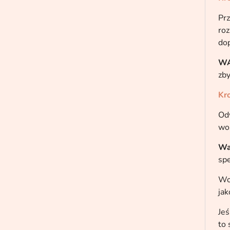
Prz
roz
dop
WA
zby
Kro
Odw
wos
Wa
spe
Wos
ja
Jeś
to 