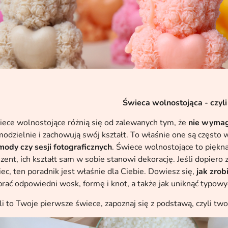
Świeca wolnostojąca - czyli
ece wolnostojące różnią się od zalewanych tym, że
nie wymag
odzielnie i zachowują swój kształt. To właśnie one są często
ody czy sesji fotograficznych
. Świece wolnostojące to piękn
zent, ich kształt sam w sobie stanowi dekorację. Jeśli dopier
ec, ten poradnik jest właśnie dla Ciebie. Dowiesz się,
jak zrob
rać odpowiedni wosk, formę i knot, a także jak uniknąć typow
li to Twoje pierwsze świece, zapoznaj się z podstawą, czyli t