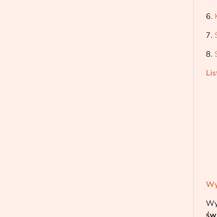
6.
7.
8.
Li
Wy
Wy
św