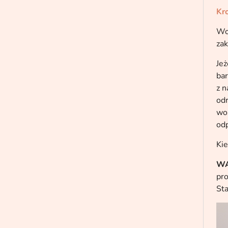
Kro
Wos
zak
Jeż
ba
z n
odr
wos
odp
Kie
WA
pro
Sta