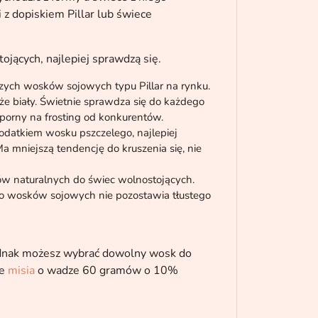
z dopiskiem Pillar lub świece
jących, najlepiej sprawdzą się.
szych wosków sojowych typu Pillar na rynku.
że biały. Świetnie sprawdza się do każdego
dporny na frosting od konkurentów.
datkiem wosku pszczelego, najlepiej
a mniejszą tendencję do kruszenia się, nie
ów naturalnych do świec wolnostojących.
o wosków sojowych nie pozostawia tłustego
dnak możesz wybrać dowolny wosk do
ie
misia
o wadze 60 gramów o 10%