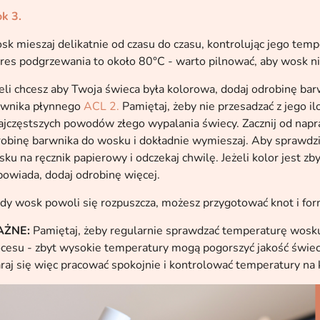
k 3.
k mieszaj delikatnie od czasu do czasu, kontrolując jego temp
res podgrzewania to około 80°C - warto pilnować, aby wosk nie
eli chcesz aby Twoja świeca była kolorowa, dodaj odrobinę bar
rwnika płynnego
ACL 2.
Pamiętaj, żeby nie przesadzać z jego il
ajczęstszych powodów złego wypalania świecy. Zacznij od napr
obinę barwnika do wosku i dokładnie wymieszaj. Aby sprawdzić
ku na ręcznik papierowy i odczekaj chwilę. Jeżeli kolor jest zby
owiada, dodaj odrobinę więcej.
dy wosk powoli się rozpuszcza, możesz przygotować knot i for
ŻNE:
Pamiętaj, żeby regularnie sprawdzać temperaturę wosk
cesu - zbyt wysokie temperatury mogą pogorszyć jakość świecy 
raj się więc pracować spokojnie i kontrolować temperatury na