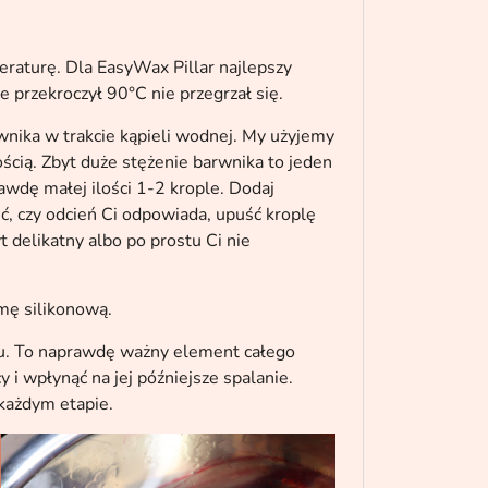
eraturę. Dla EasyWax Pillar najlepszy
 przekroczył 90°C nie przegrzał się.
wnika w trakcie kąpieli wodnej. My użyjemy
ością. Zbyt duże stężenie barwnika to jeden
awdę małej ilości 1-2 krople. Dodaj
, czy odcień Ci odpowiada, upuść kroplę
t delikatny albo po prostu Ci nie
mę silikonową.
u. To naprawdę ważny element całego
i wpłynąć na jej późniejsze spalanie.
 każdym etapie.