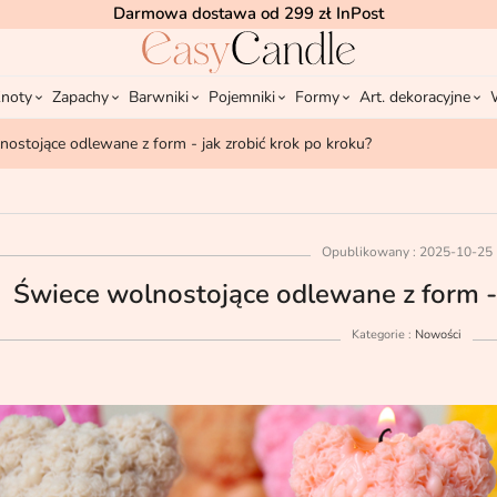
Darmowa dostawa od 299 zł InPost
noty
Zapachy
Barwniki
Pojemniki
Formy
Art. dekoracyjne
ostojące odlewane z form - jak zrobić krok po kroku?
Opublikowany : 2025-10-25
Świece wolnostojące odlewane z form - 
Kategorie :
Nowości
olnostojące odlewane z
Zapachy UFIGREEN i UFIREADY!
k zrobić krok po kroku?
Darmowa dokumentacja dla świec -
poradnik