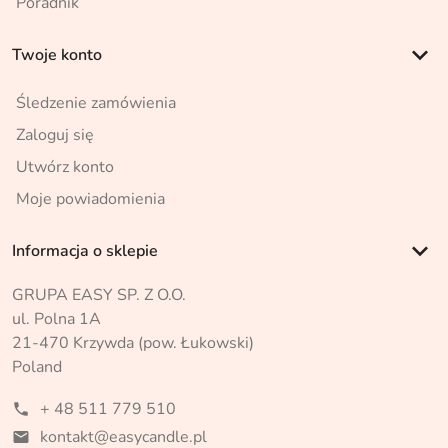
Poradnik
keyboard_arrow_down
Twoje konto
Śledzenie zamówienia
Zaloguj się
Utwórz konto
Moje powiadomienia
keyboard_arrow_down
Informacja o sklepie
GRUPA EASY SP. Z O.O.
ul. Polna 1A
21-470 Krzywda (pow. Łukowski)
Poland
+ 48 511 779 510
phone
kontakt@easycandle.pl
mail