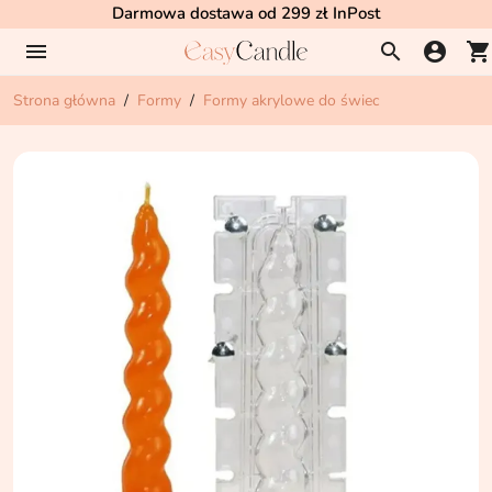
Darmowa dostawa od 299 zł InPost
menu
search
account_circle
shopping_cart
Strona główna
Formy
Formy akrylowe do świec