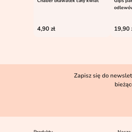
Chaber bławatek cały kwiat
Gips pa
Dodaj do koszyka

odlewów
4,90 zł
19,90 
Zapisz się do newslet
bieżąc
Produkty
Nasza 