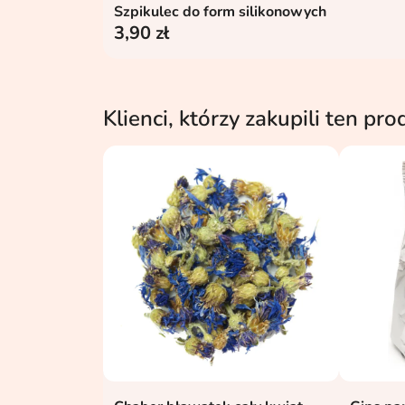
Szpikulec do form silikonowych
Dodaj do koszyka

3,90 zł
Klienci, którzy zakupili ten pro