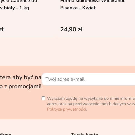
ryski Cadence do
Forma silikonowa Wielkanoc
Dodaj do koszyka
Dodaj do koszyka


 biały - 1 kg
Pisanka - Kwiat
zł
24,90 zł
tera aby być na
o z promocjami!
Wyrażam zgodę na wysyłanie do mnie informa
adres oraz na przetwarzanie moich danych w zw
Polityce prywatności
.
firma
Twoje konto