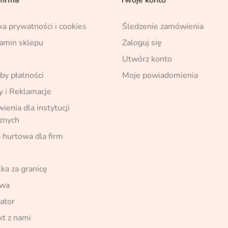
ka prywatności i cookies
Śledzenie zamówienia
amin sklepu
Zaloguj się
Utwórz konto
by płatności
Moje powiadomienia
y i Reklamacje
enia dla instytucji
cznych
 hurtowa dla firm
ka za granicę
awa
ator
kt z nami