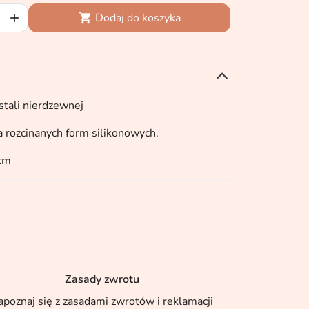
Dodaj do koszyka


 stali nierdzewnej
a rozcinanych form silikonowych.
cm
Zasady zwrotu
apoznaj się z zasadami zwrotów i reklamacji