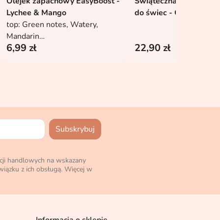
Olejek zapachowy EasyBoost -
Świąteczna forma sili
Dodaj do koszyka
Dodaj do kosz


Lychee & Mango
do świec - Choinka 3
top: Green notes, Watery,
Mandarin
6,99 zł
22,90 zł
heart: Lychee, Tropical fruits,
Apple, Rose, Red berries
base: Sweet base, Iris
cji handlowych na wskazany
iązku z ich obsługą. Więcej w
Informacja o sklepie