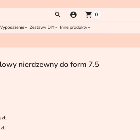
account_circle
shopping_cart
0
Wyposażenie
Zestawy DIY
Inne produkty
alowy nierdzewny do form 7.5
zt.
zt.