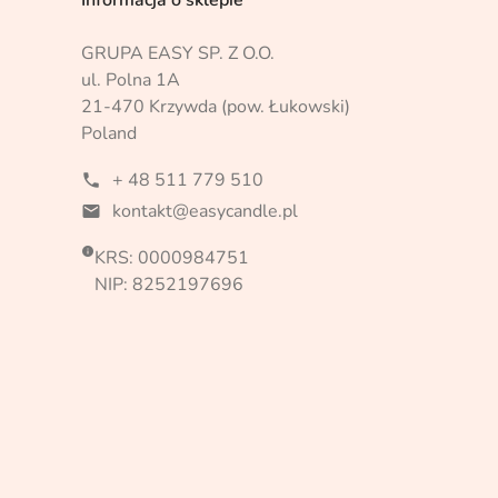
GRUPA EASY SP. Z O.O.
ul. Polna 1A
21-470 Krzywda (pow. Łukowski)
Poland
+ 48 511 779 510
phone
kontakt@easycandle.pl
mail

KRS: 0000984751
NIP: 8252197696