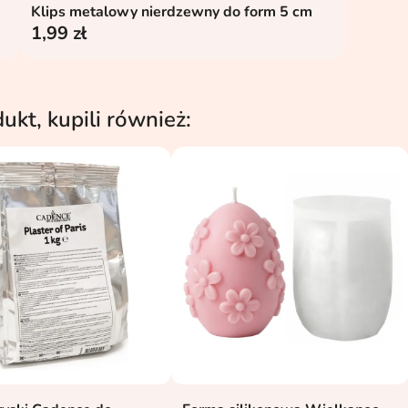
Klips metalowy nierdzewny do form 5 cm
Dodaj do koszyka

1,99 zł
dukt, kupili również: