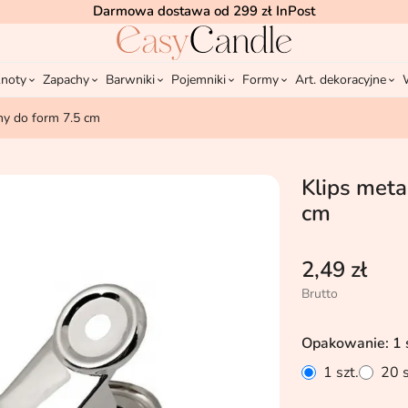
Darmowa dostawa od 299 zł InPost
noty
Zapachy
Barwniki
Pojemniki
Formy
Art. dekoracyjne
ny do form 7.5 cm
Klips met
cm
2,49 zł
Brutto
Opakowanie: 1 s
1 szt.
20 s