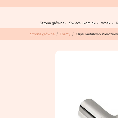
Strona główna
Świece i kominki
Woski
K
Strona główna
Formy
Klips metalowy nierdzew