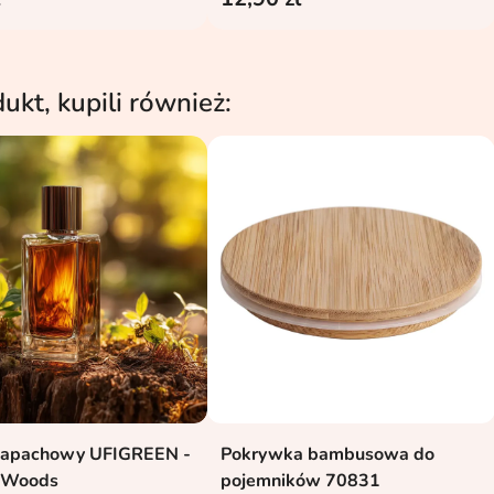
dukt, kupili również:
zapachowy UFIGREEN -
Pokrywka bambusowa do
Dodaj do koszyka
Dodaj do koszyka


r Woods
pojemników 70831