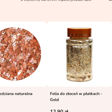
edziana naturalna
Folia do złoceń w płatkach -
Dodaj do koszyka
Dodaj do koszyka


Gold
12,90 zł