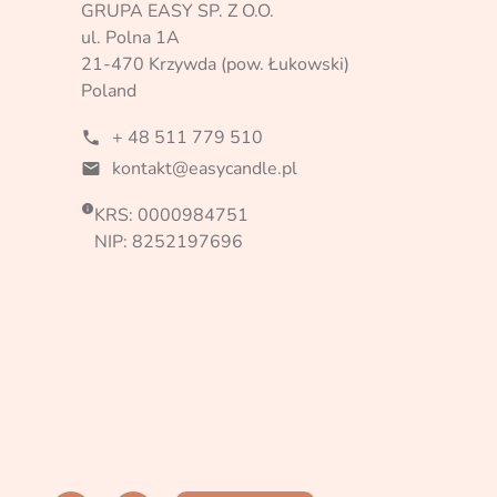
GRUPA EASY SP. Z O.O.
ul. Polna 1A
21-470 Krzywda (pow. Łukowski)
Poland
+ 48 511 779 510
phone
kontakt@easycandle.pl
mail

KRS: 0000984751
NIP: 8252197696