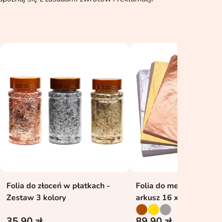
Folia do złoceń w płatkach -
Folia do metalizacji zło
Dodaj do koszyka
Dodaj do kosz


Zestaw 3 kolory
arkusz 16 x 16 cm - 100
35,90 zł
89,90 zł