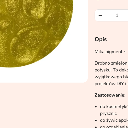

Opis
Mika pigment ~ 
Drobno zmielona
połysku. To dek
wyjątkowego bl
projektów DIY i 
Zastosowanie:
do kosmetykó
prysznic
do żywic epo
do ozdabiania