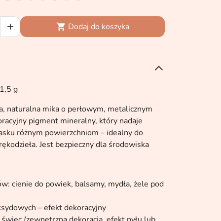
Dodaj do koszyka


1,5 g
, naturalna mika o perłowym, metalicznym
oracyjny pigment mineralny, który nadaje
asku różnym powierzchniom – idealny do
rękodzieła. Jest bezpieczny dla środowiska
w: cienie do powiek, balsamy, mydła, żele pod
ksydowych – efekt dekoracyjny
 świec (zewnętrzna dekoracja, efekt pyłu lub