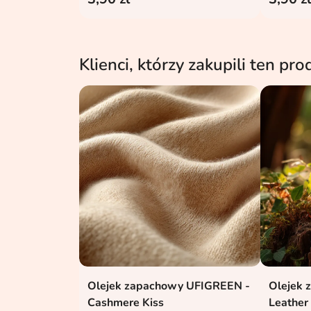
Klienci, którzy zakupili ten pro
Olejek zapachowy UFIGREEN -
Olejek 
Dodaj do koszyka

Cashmere Kiss
Leathe