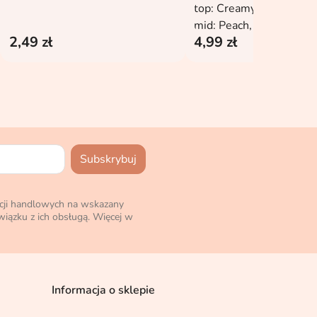
top: Creamy, Buttery
mid: Peach, Cinnamon
2,49 zł
4,99 zł
dry: Vanilla, Caramel, P
cji handlowych na wskazany
iązku z ich obsługą. Więcej w
Informacja o sklepie