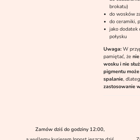
brokatu)
do wosków z
do ceramiki, 
jako dodatek 
połysku
Uwaga:
W przyp
pamiętać, że
nie
wosku i nie słu
pigmentu może 
spalanie
, dlate
zastosowanie w
Zamów dziś do godziny 12:00,
a wyślemy kurierem Inpost jeszcze dziś
Z