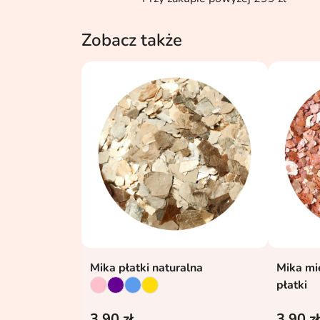
Zobacz także
Mika płatki naturalna
Mika mi
Dodaj do koszyka

płatki
3,90 zł
3,90 zł