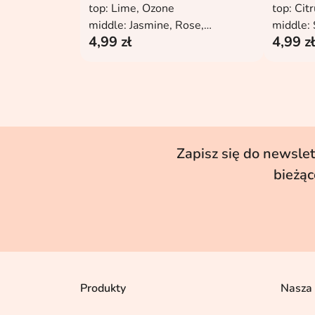
top: Lime, Ozone
top: Cit
middle: Jasmine, Rose,
middle: 
4,99 zł
4,99 zł
Cashmere
base: L
base: Vanilla, Sandalwood,
Vanilla
Amber, Musk
Zapisz się do newslet
bieżąc
Produkty
Nasza 