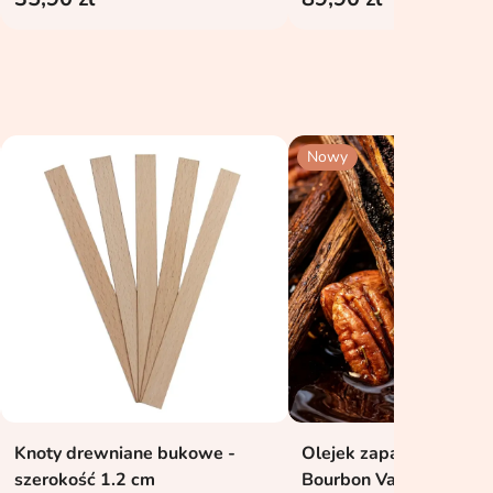
Nowy
Knoty drewniane bukowe -
Olejek zapachowy UFI
Dodaj do koszyka
Dodaj do kosz


szerokość 1.2 cm
Bourbon Vanilla & Nuts