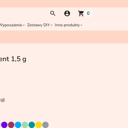
account_circle
shopping_cart
0
Wyposażenie
Zestawy DIY
Inne produkty
nt 1,5 g
kg)