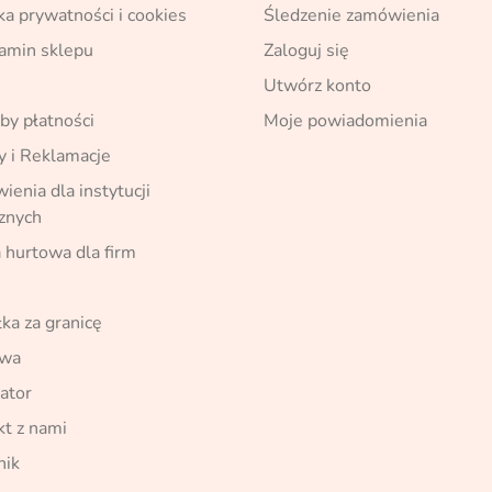
ka prywatności i cookies
Śledzenie zamówienia
amin sklepu
Zaloguj się
Utwórz konto
by płatności
Moje powiadomienia
y i Reklamacje
enia dla instytucji
cznych
 hurtowa dla firm
ka za granicę
awa
ator
kt z nami
nik