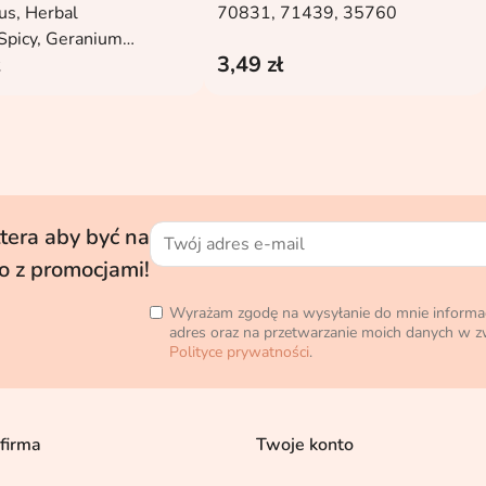
rus, Herbal
70831, 71439, 35760
Spicy, Geranium
3,49 zł
eather, Woody Musk,
tera aby być na
o z promocjami!
Wyrażam zgodę na wysyłanie do mnie informa
adres oraz na przetwarzanie moich danych w zw
Polityce prywatności
.
firma
Twoje konto