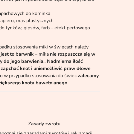
apachowych do kominka
papieru, mas plastycznych
do tynków, gipsów, farb – efekt perłowego
adku stosowania miki w świecach należy
 jest to barwnik
– mika
nie rozpuszcza się w
ży do jego barwienia.
.
Nadmierna ilość
zapchać knot i uniemożliwić prawidłowe
go w przypadku stosowania do świec
zalecamy
iększego knota bawełnianego
.
Zasady zwrotu
apoznaj się z zasadami zwrotów i reklamacji