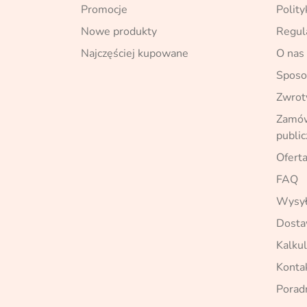
Promocje
Polity
Nowe produkty
Regul
Najczęściej kupowane
O nas
Sposo
Zwrot
Zamówi
publi
Oferta
FAQ
Wysył
Dost
Kalkul
Konta
Porad