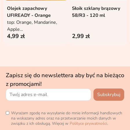
Olejek zapachowy
Słoik szklany brązowy
UFIREADY - Orange
58/R3 - 120 ml
top: Orange, Mandarine,
Apple
4,99 zł
2,99 zł
middle: Peach, Jasmine
base: Sweet, Coconut,
Vanilla
Zapisz się do newslettera aby być na bieżąco
z promocjami!
Wyrażam zgodę na wysyłanie do mnie informacji handlowych
na wskazany adres oraz na przetwarzanie moich danych w
związku z ich obsługą. Więcej w
Polityce prywatności
.