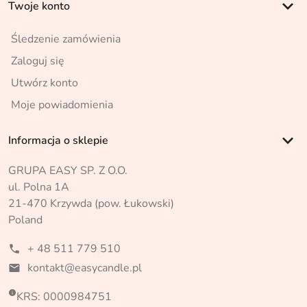
keyboard_arrow_down
Twoje konto
Śledzenie zamówienia
Zaloguj się
Utwórz konto
Moje powiadomienia
keyboard_arrow_down
Informacja o sklepie
GRUPA EASY SP. Z O.O.
ul. Polna 1A
21-470 Krzywda (pow. Łukowski)
Poland
+ 48 511 779 510
phone
kontakt@easycandle.pl
mail

KRS: 0000984751