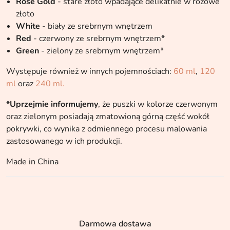
Rose Gold
- stare złoto wpadające delikatnie w różowe
złoto
White
- biały ze srebrnym wnętrzem
Red
- czerwony ze srebrnym wnętrzem*
Green
- zielony ze srebrnym wnętrzem*
Występuje również w innych pojemnościach:
60 ml
,
120
ml
oraz
240 ml.
*
Uprzejmie informujemy
, że puszki w kolorze czerwonym
oraz zielonym posiadają zmatowioną górną część wokół
pokrywki, co wynika z odmiennego procesu malowania
zastosowanego w ich produkcji.
Made in China
Darmowa dostawa