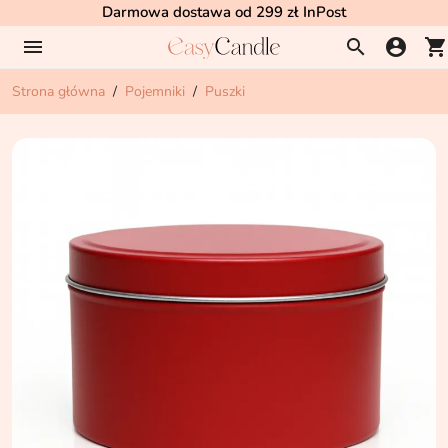
Darmowa dostawa od 299 zł InPost
menu
search
account_circle
shopping_cart
Strona główna
Pojemniki
Puszki