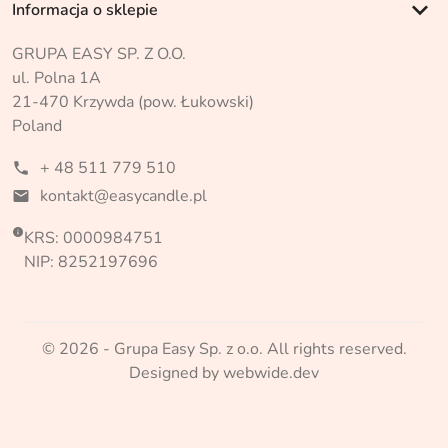
keyboard_arrow_down
Informacja o sklepie
GRUPA EASY SP. Z O.O.
ul. Polna 1A
21-470 Krzywda (pow. Łukowski)
Poland
+ 48 511 779 510
phone
kontakt@easycandle.pl
mail

KRS: 0000984751
NIP: 8252197696
© 2026 - Grupa Easy Sp. z o.o. All rights reserved.
Designed by webwide.dev