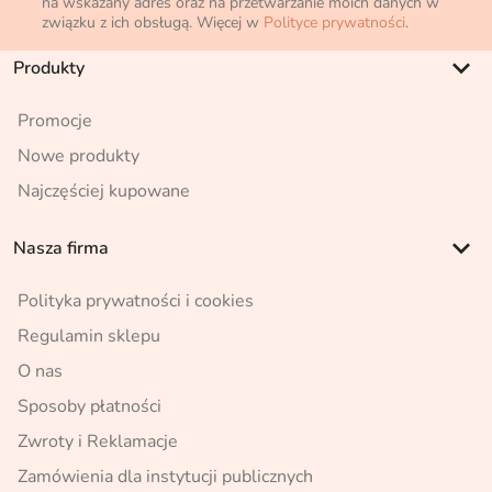
na wskazany adres oraz na przetwarzanie moich danych w
związku z ich obsługą. Więcej w
Polityce prywatności
.
keyboard_arrow_down
Produkty
Promocje
Nowe produkty
Najczęściej kupowane
keyboard_arrow_down
Nasza firma
Polityka prywatności i cookies
Regulamin sklepu
O nas
Sposoby płatności
Zwroty i Reklamacje
Zamówienia dla instytucji publicznych