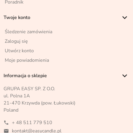
Poradnik
keyboard_arrow_down
Twoje konto
Śledzenie zamówienia
Zaloguj się
Utwórz konto
Moje powiadomienia
keyboard_arrow_down
Informacja o sklepie
GRUPA EASY SP. Z O.O.
ul. Polna 1A
21-470 Krzywda (pow. Łukowski)
Poland
+ 48 511 779 510
phone
kontakt@easycandle.pl
mail