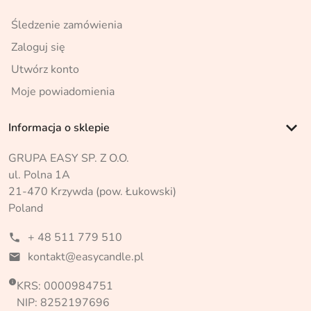
Śledzenie zamówienia
Zaloguj się
Utwórz konto
Moje powiadomienia
keyboard_arrow_down
Informacja o sklepie
GRUPA EASY SP. Z O.O.
ul. Polna 1A
21-470 Krzywda (pow. Łukowski)
Poland
+ 48 511 779 510
phone
kontakt@easycandle.pl
mail

KRS: 0000984751
NIP: 8252197696