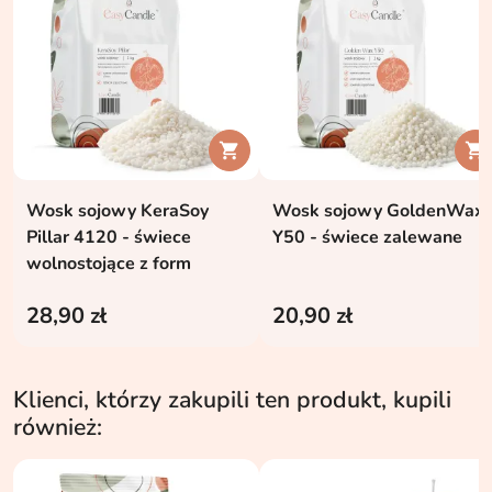


Wosk sojowy KeraSoy
Wosk sojowy GoldenWax
Pillar 4120 - świece
Y50 - świece zalewane
wolnostojące z form
28,90 zł
20,90 zł
Klienci, którzy zakupili ten produkt, kupili
również: