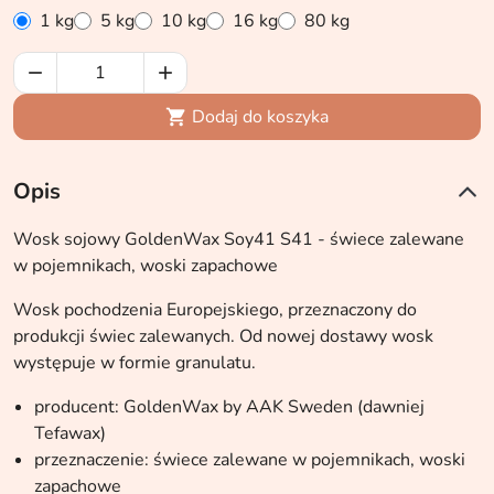
1 kg
5 kg
10 kg
16 kg
80 kg


Dodaj do koszyka

Opis
Wosk sojowy GoldenWax Soy41 S41 - świece zalewane
w pojemnikach, woski zapachowe
Wosk pochodzenia Europejskiego, przeznaczony do
produkcji świec zalewanych. Od nowej dostawy wosk
występuje w formie granulatu.
producent: GoldenWax by AAK Sweden (dawniej
Tefawax)
przeznaczenie: świece zalewane w pojemnikach, woski
zapachowe