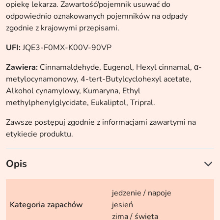
opiekę lekarza. Zawartość/pojemnik usuwać do
odpowiednio oznakowanych pojemników na odpady
zgodnie z krajowymi przepisami.
UFI:
JQE3-F0MX-K00V-90VP
Zawiera:
Cinnamaldehyde, Eugenol, Hexyl cinnamal, α-
metylocynamonowy, 4-tert-Butylcyclohexyl acetate,
Alkohol cynamylowy, Kumaryna, Ethyl
methylphenylglycidate, Eukaliptol, Tripral.
Zawsze postępuj zgodnie z informacjami zawartymi na
etykiecie produktu.
Opis
jedzenie / napoje
Kategoria zapachów
jesień
zima / święta