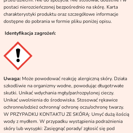
przed dziećmi. Nie do spożycia. Nie stosować doustnie i w
postaci nierozcieńczonej bezpośrednio na skórę. Karta
charakterystyki produktu oraz szczegółowe informacje
dostępne do pobrania w formie pliku poniżej opisu.
Identyfikacja zagrożeń:
Uwaga:
Może powodować reakcję alergiczną skóry. Działa
szkodliwie na organizmy wodne, powodując długotrwałe
skutki. Unikać wdychania mgły/par/rozpylonej cieczy.
Unikać uwolnienia do środowiska. Stosować rękawice
ochronne/odzież ochronną/ ochronę oczu/ochronę twarzy.
W PRZYPADKU KONTAKTU ZE SKÓRĄ: Umyć dużą ilością
wody z mydłem. W przypadku wystąpienia podrażnienia
skóry lub wysypki: Zasięgnąć porady/ zgłosić się pod