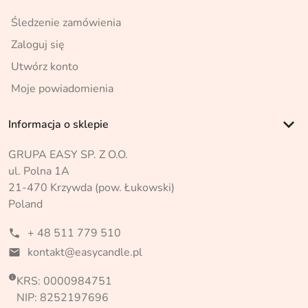
Śledzenie zamówienia
Zaloguj się
Utwórz konto
Moje powiadomienia
keyboard_arrow_down
Informacja o sklepie
GRUPA EASY SP. Z O.O.
ul. Polna 1A
21-470 Krzywda (pow. Łukowski)
Poland
+ 48 511 779 510
phone
kontakt@easycandle.pl
mail

KRS: 0000984751
NIP: 8252197696