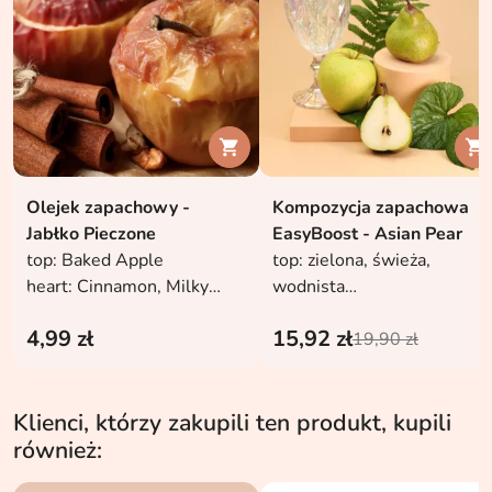


Olejek zapachowy -
Kompozycja zapachowa
Jabłko Pieczone
EasyBoost - Asian Pear
top: Baked Apple
top: zielona, ​​świeża,
heart: Cinnamon, Milky
wodnista
notes
heart: jabłko, gruszka
4,99 zł
15,92 zł
base: Vanilla, White Musk
base: bursztyn
19,90 zł
Klienci, którzy zakupili ten produkt, kupili
również: