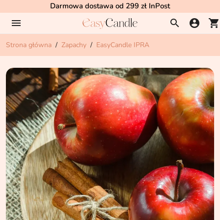
Darmowa dostawa od 299 zł InPost
menu
search
account_circle
shopping_cart
Strona główna
Zapachy
EasyCandle IPRA