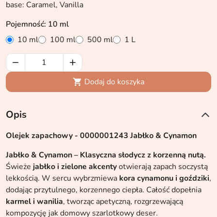
base: Caramel, Vanilla
Pojemność: 10 ml
10 ml
100 ml
500 ml
1 L


Dodaj do koszyka

Opis
Olejek zapachowy - 0000001243 Jabłko & Cynamon
Jabłko & Cynamon – Klasyczna słodycz z korzenną nutą.
Świeże
jabłko i zielone akcenty
otwierają zapach soczystą
lekkością. W sercu wybrzmiewa
kora cynamonu i goździki
,
dodając przytulnego, korzennego ciepła. Całość dopełnia
karmel i wanilia
, tworząc apetyczną, rozgrzewającą
kompozycję jak domowy szarlotkowy deser.