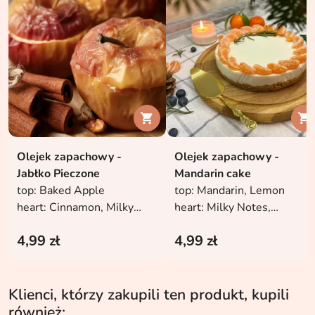


Olejek zapachowy -
Olejek zapachowy -
Jabłko Pieczone
Mandarin cake
top: Baked Apple
top: Mandarin, Lemon
heart: Cinnamon, Milky
heart: Milky Notes,
notes
Gourmet Notes
4,99 zł
4,99 zł
base: Vanilla, White Musk
base: Almond, Vanilla
Klienci, którzy zakupili ten produkt, kupili
również: