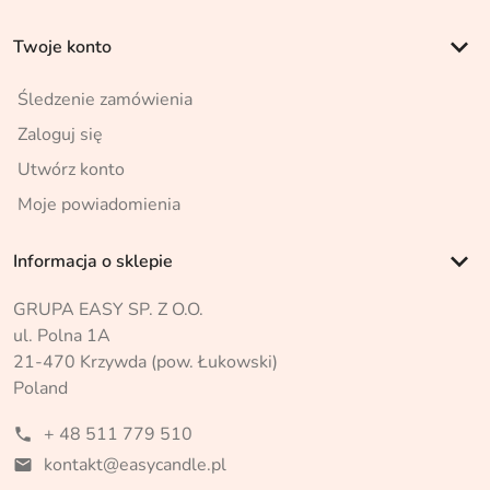
keyboard_arrow_down
Twoje konto
Śledzenie zamówienia
Zaloguj się
Utwórz konto
Moje powiadomienia
keyboard_arrow_down
Informacja o sklepie
GRUPA EASY SP. Z O.O.
ul. Polna 1A
21-470 Krzywda (pow. Łukowski)
Poland
+ 48 511 779 510
phone
kontakt@easycandle.pl
mail