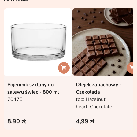


Pojemnik szklany do
Olejek zapachowy -
zalewu świec - 800 ml
Czekolada
70475
top: Hazelnut
heart: Chocolate
base: Vanilla, Caramel
8,90 zł
4,99 zł