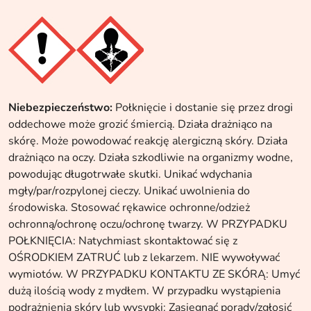
Niebezpieczeństwo:
Połknięcie i dostanie się przez drogi
oddechowe może grozić śmiercią. Działa drażniąco na
skórę. Może powodować reakcję alergiczną skóry. Działa
drażniąco na oczy. Działa szkodliwie na organizmy wodne,
powodując długotrwałe skutki. Unikać wdychania
mgły/par/rozpylonej cieczy. Unikać uwolnienia do
środowiska. Stosować rękawice ochronne/odzież
ochronną/ochronę oczu/ochronę twarzy. W PRZYPADKU
POŁKNIĘCIA: Natychmiast skontaktować się z
OŚRODKIEM ZATRUĆ lub z lekarzem. NIE wywoływać
wymiotów. W PRZYPADKU KONTAKTU ZE SKÓRĄ: Umyć
dużą ilością wody z mydłem. W przypadku wystąpienia
podrażnienia skóry lub wysypki: Zasięgnąć porady/zgłosić