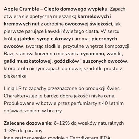
Apple Crumble – Ciepło domowego wypieku.
Zapach
otwiera się apetyczną mieszanką
karmelowych i
kremowych nut
z odrobiną
owocowej świeżości
, jak
pierwsze parujące kawałki świeżego ciasta. W sercu
królują
jabłko
,
syrop cukrowy
i aromat
pieczonych
owoców
, tworząc słodkie, przytulne wnętrze kompozycji.
Bazę stanowi korzenna mieszanka
cynamonu, wanilii,
gałki muszkatołowej, goździków i suszonych owoców
,
która otula niczym zapach domowej szarlotki prosto z
piekarnika.
Linia LR to zapachy przeznaczone do produkcji świec.
Charakteryzuje je bardzo dobra jakość i niska cena.
Produkowane w Łotwie przez perfumiarzy z 40 letnim
doświadczeniem w branży.
Zalecane dozowanie:
6-12% do wosków naturalnych
1-3% do parafiny
Inne zastosowanie: zgodnie z Certyfikatem IFRA