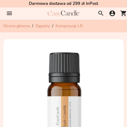
Darmowa dostawa od 299 zł InPost
menu
search
account_circle
shopping_cart
Strona główna
Zapachy
Kompozycje LR