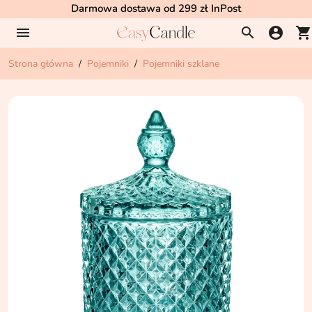
Darmowa dostawa od 299 zł InPost
menu
search
account_circle
shopping_cart
Strona główna
Pojemniki
Pojemniki szklane