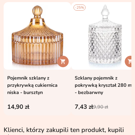
-25%


Pojemnik szklany z
Szklany pojemnik z
przykrywką cukiernica
pokrywką kryształ 280 ml
niska - bursztyn
- bezbarwny
14,90 zł
7,43 zł
9,90 zł
Klienci, którzy zakupili ten produkt, kupili