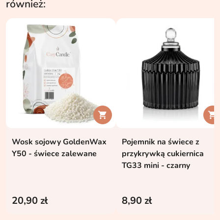
również:


Wosk sojowy GoldenWax
Pojemnik na świece z
Y50 - świece zalewane
przykrywką cukiernica
TG33 mini - czarny
20,90 zł
8,90 zł