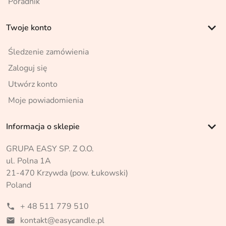
Poradnik
keyboard_arrow_down
Twoje konto
Śledzenie zamówienia
Zaloguj się
Utwórz konto
Moje powiadomienia
keyboard_arrow_down
Informacja o sklepie
GRUPA EASY SP. Z O.O.
ul. Polna 1A
21-470 Krzywda (pow. Łukowski)
Poland
+ 48 511 779 510
phone
kontakt@easycandle.pl
mail