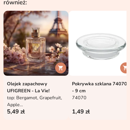
również:


Olejek zapachowy
Pokrywka szklana 74070
UFIGREEN - La Vie!
- 9 cm
top: Bergamot, Grapefruit,
74070
Apple
5,49 zł
1,49 zł
mid: Rose, Jasmine
dry: Amber, Vanilla,
Patchouli