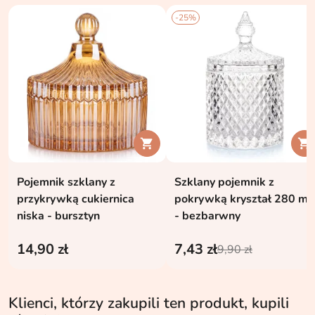
-25%


Pojemnik szklany z
Szklany pojemnik z
przykrywką cukiernica
pokrywką kryształ 280 ml
niska - bursztyn
- bezbarwny
14,90 zł
7,43 zł
9,90 zł
Klienci, którzy zakupili ten produkt, kupili