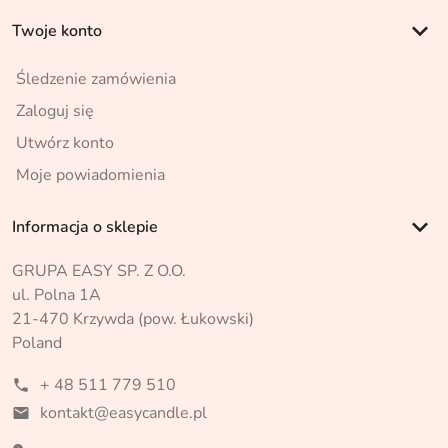
keyboard_arrow_down
Twoje konto
Śledzenie zamówienia
Zaloguj się
Utwórz konto
Moje powiadomienia
keyboard_arrow_down
Informacja o sklepie
GRUPA EASY SP. Z O.O.
ul. Polna 1A
21-470 Krzywda (pow. Łukowski)
Poland
+ 48 511 779 510
phone
kontakt@easycandle.pl
mail