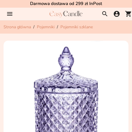
Darmowa dostawa od 299 zł InPost
menu
search
account_circle
shopping_cart
Strona główna
Pojemniki
Pojemniki szklane