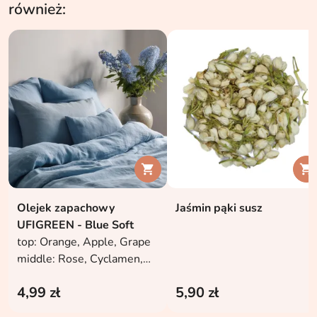
również:


Olejek zapachowy
Jaśmin pąki susz
UFIGREEN - Blue Soft
top: Orange, Apple, Grape
middle: Rose, Cyclamen,
Anis
4,99 zł
5,90 zł
base: Woody, Amber