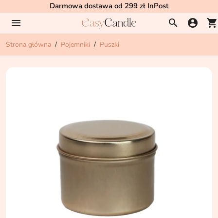
Darmowa dostawa od 299 zł InPost
menu
search
account_circle
shopping_cart
Strona główna
Pojemniki
Puszki