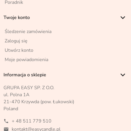
Poradnik
keyboard_arrow_down
Twoje konto
Śledzenie zamówienia
Zaloguj się
Utwórz konto
Moje powiadomienia
keyboard_arrow_down
Informacja o sklepie
GRUPA EASY SP. Z O.O.
ul. Polna 1A
21-470 Krzywda (pow. Łukowski)
Poland
+ 48 511 779 510
phone
kontakt@easycandle.pl
mail